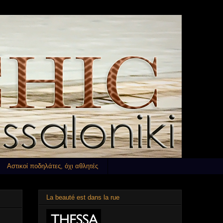
Αστικοί ποδηλάτες, όχι αθλητές
La beauté est dans la rue