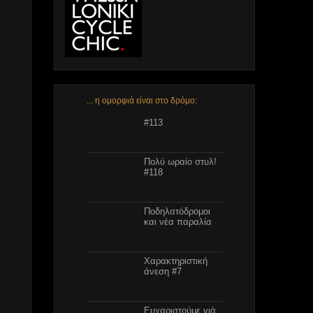
... η ομορφιά είναι στο δρόμο:
Πολύ ωραίο στυλ!
#113
Πολύ ωραίο στυλ!
#118
Ποδηλατόδρομοι
και νέα παραλία
Χαρακτηριστική
άνεση #7