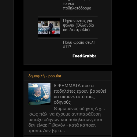
Ευχαριστούμε γιά
το νέο
ποδηλατόδρομο
Πηγαίνοντας γιά
ψώνια (Ολλανδία
και Αυστραλία)
Πολύ ωραίο στυλ!
#117
Ιδιαιτερότητες #7
δημοφιλή - popular
8 ΨΕΜΜΑΤΑ που οι
ποδηλάτες έχουν βαρεθεί
Πολύ ωραίο στυλ!
#116
να ακούνε από τους
οδηγούς
Θυμωμένος οδηγός Α χ...
8 ΨΕΜΜΑΤΑ που
ίσως πάλι να έχουμε αντιπαράθεση
οι ποδηλάτες
μεταξύ οδηγών και ποδηλατών, έτσι
έχουν βαρεθεί να
δεν είναι; Πιθανόν - κατά κάποιον
ακούνε από τους
τρόπο. Δεν βρισ...
οδηγούς