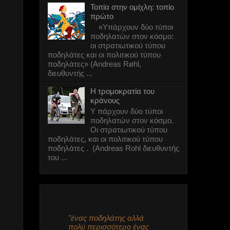
6 πόλεις που
Τοπία στην ομίχλη: τοπίο
κατάργησαν τη
πρώτο
στάθμευση στο
δρόμο
«Υπάρχουν δύο τύποι
ποδηλατών στον κόσμο:
6 πόλεις που
οι στρατιωτικού τύπου
κατάργησαν τη
ποδηλάτες και οι πολιτικού τύπου
στάθμευση στο
δρόμο
ποδηλάτες» (Andreas Røhl,
διευθυντής ...
Φούιτ!
Πολύ ωραίο στυλ!
Η τρομοκρατία του
#115 (στα χιόνια!)
κράνους
Υ πάρχουν δύο τύποι
ποδηλατών στον κόσμο.
Πόλεις χωρίς
Οι στρατιωτικού τύπου
αυτοκίνητα - 7
ποδηλάτες, και οι πολιτικού τύπου
μύθοι
ποδηλάτες . (Andreas Rohl διευθυντής
καταρρίπτονται
του ...
Πολύ ωραίο στυλ!
#114
Δοκιμαστικό
κατέβασμα του
ποδηλατόδρομου
"ένας ποδηλάτης αλλά
στο οδόστρωμα.
πολύ περισσότερο ένας