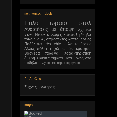
κατηγορίες - labels
Πολύ ωραίο στυλ
Αναρτήσεις με άποψη
Σχετικά
video
Ντουέτα
Χωρίς κατάταξη
Ψηλά
τακούνια
Αξιοπρόσεκτες λεπτομέρειες
Ποδήλατα très chic κ λεπτομέρειες
Αλλες πόλεις ή χώρες
Ιδιαιτερότητες
Βροχερά πρωινά
Χαρακτηριστική
άνεση
Συναπαντήματα
Ποτέ μόνος στο
ποδήλατο
Cycle chic republic μηνιαίο
F . A . Q. s :
Συχνές ερωτήσεις
καιρός