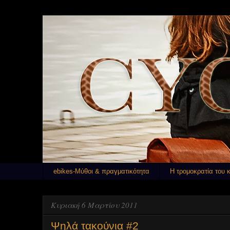
ebikes-Μύθοι & πραγματικότητα
Η τρομοκρατία του 
Κυριακή 6 Μαρτίου 2011
Ψηλά τακούνια #2