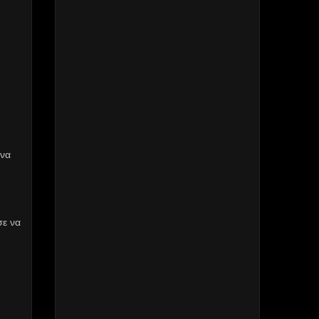
 να
σε να