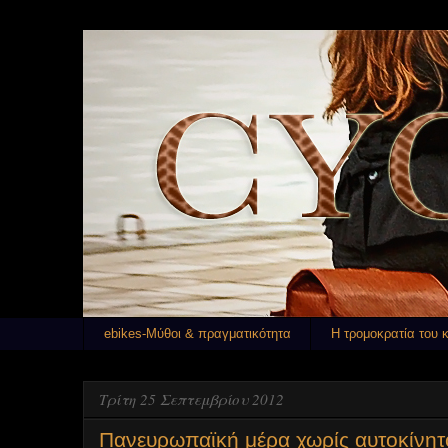
ebikes-Μύθοι & πραγματικότητα
Η τρομοκρατία του 
Τρίτη 25 Σεπτεμβρίου 2012
Πανευρωπαϊκή μέρα χωρίς αυτοκίνητο