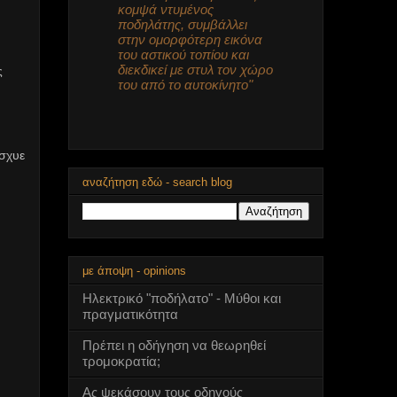
κομψά ντυμένος
ποδηλάτης, συμβάλλει
στην ομορφότερη εικόνα
του αστικού τοπίου και
διεκδικεί με στυλ τον χώρο
ς
του από το αυτοκίνητο"
ίσχυε
αναζήτηση εδώ - search blog
με άποψη - opinions
Ηλεκτρικό "ποδήλατο" - Μύθοι και
πραγματικότητα
Πρέπει η οδήγηση να θεωρηθεί
τρομοκρατία;
Ας ψεκάσουν τους οδηγούς