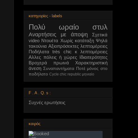
κατηγορίες - labels
Πολύ ωραίο στυλ
Αναρτήσεις με άποψη
Σχετικά
video
Ντουέτα
Χωρίς κατάταξη
Ψηλά
τακούνια
Αξιοπρόσεκτες λεπτομέρειες
Ποδήλατα très chic κ λεπτομέρειες
Αλλες πόλεις ή χώρες
Ιδιαιτερότητες
Βροχερά πρωινά
Χαρακτηριστική
άνεση
Συναπαντήματα
Ποτέ μόνος στο
ποδήλατο
Cycle chic republic μηνιαίο
F . A . Q. s :
Συχνές ερωτήσεις
καιρός