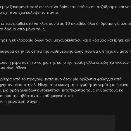
α μην ξαναφανεί ποτέ αν είναι να βρίσκεται επάνω σε πεζοδρόμιο και να
ι.χ. που έχει καλύψει τα πάντα.
επικεντρωθεί στο να κλείσουν στις 10 ακριβώς όλοι οι δρόμοι γιά όλου
 το δρόμο από μόνα τους.
άτησε η κυκλοφορία όλων των μηχανοκίνητων και ο κόσμος κατέβηκε και
διαφορά στην ποιότητα της καθημερινής ζωής που θα υπήρχε αν αυτό 
τέλους η μέρα αυτή το νόημα της και στην πράξη αλλά επειδή θα γινόταν
α είναι άδειοι.
ωρίτερα από το προγραμματισμένο όταν μία οριζόντια φάλαγγα από
γησαν μέσα στην λ. Νίκης που εκείνη τη στιγμή ήταν γεμάτη αμέριμνο
, μία ορδή χιλιάδων αυτοκινήτων εκτοπίζοντας τους ανθρώπους και
του και της αβάσταχτης καθημερινότητας.
ν η χειρότερη στιγμή.