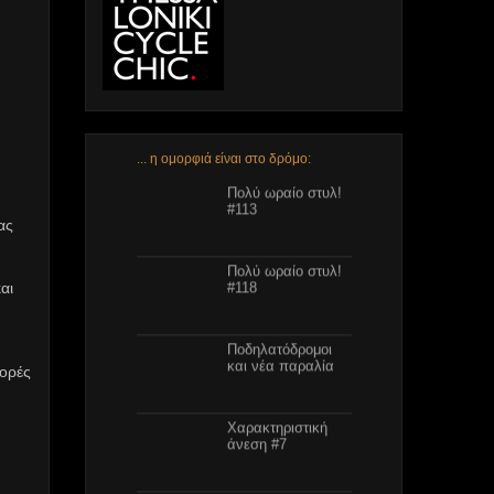
... η ομορφιά είναι στο δρόμο:
Πολύ ωραίο στυλ!
#113
ας
Πολύ ωραίο στυλ!
αι
#118
Ποδηλατόδρομοι
και νέα παραλία
φορές
Χαρακτηριστική
άνεση #7