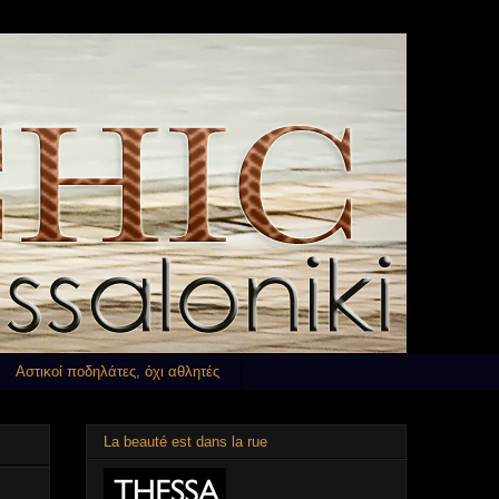
Αστικοί ποδηλάτες, όχι αθλητές
La beauté est dans la rue