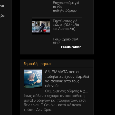
Ευχαριστούμε γιά
 να
το νέο
ποδηλατόδρομο
χέση
Πηγαίνοντας γιά
ψώνια (Ολλανδία
και Αυστραλία)
Πολύ ωραίο στυλ!
#117
Ιδιαιτερότητες #7
δημοφιλή - popular
8 ΨΕΜΜΑΤΑ που οι
ποδηλάτες έχουν βαρεθεί
Πολύ ωραίο στυλ!
#116
να ακούνε από τους
οδηγούς
Θυμωμένος οδηγός Α χ...
8 ΨΕΜΜΑΤΑ που
ίσως πάλι να έχουμε αντιπαράθεση
οι ποδηλάτες
μεταξύ οδηγών και ποδηλατών, έτσι
έχουν βαρεθεί να
δεν είναι; Πιθανόν - κατά κάποιον
ακούνε από τους
τρόπο. Δεν βρισ...
οδηγούς