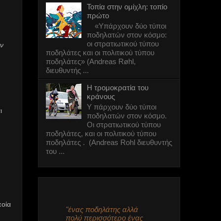
6 πόλεις που
Τοπία στην ομίχλη: τοπίο
κατάργησαν τη
πρώτο
στάθμευση στο
δρόμο
«Υπάρχουν δύο τύποι
ποδηλατών στον κόσμο:
6 πόλεις που
οι στρατιωτικού τύπου
ν
κατάργησαν τη
ποδηλάτες και οι πολιτικού τύπου
στάθμευση στο
δρόμο
ποδηλάτες» (Andreas Røhl,
διευθυντής ...
Φούιτ!
Πολύ ωραίο στυλ!
Η τρομοκρατία του
#115 (στα χιόνια!)
κράνους
Υ πάρχουν δύο τύποι
ι
ποδηλατών στον κόσμο.
Πόλεις χωρίς
Οι στρατιωτικού τύπου
αυτοκίνητα - 7
ποδηλάτες, και οι πολιτικού τύπου
μύθοι
ποδηλάτες . (Andreas Rohl διευθυντής
καταρρίπτονται
του ...
Πολύ ωραίο στυλ!
#114
Δοκιμαστικό
κατέβασμα του
ποία
ποδηλατόδρομου
"ένας ποδηλάτης αλλά
στο οδόστρωμα.
πολύ περισσότερο ένας