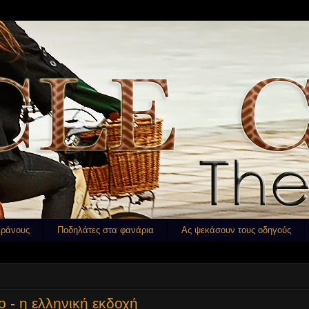
κράνους
Ποδηλάτες στα φανάρια
Ας ψεκάσουν τους οδηγούς
 - η ελληνική εκδοχή