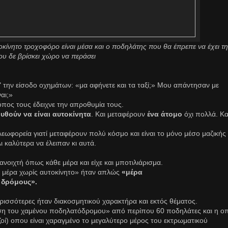
οκίνητο τροχοφόρο είναι μέσα και ο ποδηλάτης που θα έπρεπε να έχει τη
του δε βρίσκει χώρο να περάσει
 την είσοδο οχημάτων: «μα αφήνετε και τα ταξί;» Μου απάντησαν με
αι;»
όπος τους έδειχνε την απροθυμία τους.
υθούν να είναι αυτοκίνητα
. Και μεταφέρουν
ένα άτομο
όχι πολλά. Κα
εωφορεία γιατί μεταφέρουν πολύ κόσμο και είναι το μόνο μέσο μαζικής
 καλύτερα να έλειπαν κι αυτά.
νοιχτή όπως κάθε μέρα και είχε και μποτιλιάρισμα.
ή μέρα χωρίς αυτοκίνητο» ήταν απλώς
«μέρα
ς δρόμους».
ρισσότερες ήταν διακοσμητικού χαρακτήρα και εκτός θέματος.
ηση του χαμένου ποδηλατόδρομου» από περίπου 60 ποδηλάτες και η ο
ί) οπου είναι χαραγμένο το μεγαλύτερο μέρος του εκτρωματικού