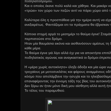
ποδηλατόδρομου.
Και ο οποίος έκανε πολύ καλά και χάθηκε. Και μακάρι ν
«τρώει» τον χώρο των πεζών αντί να πάρει χώρο από το 
Καλύτερα όλη η προσπάθεια γιά την ημέρα αυτή να είχε 
ανεξαιρέτως. Φαντάζομαι οτι τα πράγματα θα έβρισκαν
Κάποια στιγμή αργά το μεσημέρι το θαύμα έγινε! Σταμ
περπατούσε στο δρόμο.
Ηταν μία θαυμάσια εικόνα και αισθανόσουν αμέσως τη 
κάθε μέρα.
Το θαύμα έγινε γιά λίγο αλλά όχι για να αποκτήσει επι
ποδηλατικός αγώνας και αναγκαστικά οι δρόμοι έπρεπε ν
Η «μέρα χωρίς αυτοκίνητο» έληξε άδοξα και μία ώρα ν
τροχαίους με μοτοσυκλέτες και φάρους αναμμένους οδή
κόσμο που απολάμβανε την ησυχία και το ηλιοβασίλεμα
επαναφέροντας την έννομη τάξη της βίας του αυτοκινή
Δεν ξέρω αν ήταν μόνο δική μου αίσθηση αλλά αυτή ήτα
Το τέλος του παραμυθιού.