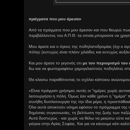
πράγματα που μου άρεσαν
Από τα πράγματα που μου άρεσαν και που θεωρώ πως
περιβάλλοντος του Α.Π.Θ. τα οποία μπορούσε να χρησιμο
Μου άρεσε και ο όγκος της ποδηλατοδρομίας (όχι ο α
πόλης (ευτυχώς είναι πλέον χιλιάδες και ευτυχώς αυξάν
Και μου άρεσε το γεγονός οτι
με τον περιορισμό του 
δω και να φωτογραφίσω χαμογελαστούς ποδηλάτες στο
Θα κλεισω παραθέτοντας το σχόλιο κάποιου ανώνυμου 
«Είναι πράγματι χρήσιμες αυτές οι "ημέρες χωρίς αυτοκ
λειτουργήσει η πόλη. Όμως έαν κάθε χρόνο η "ημέρα" π
συνήθη δυσλειτουργία της την ίδια μέρα, η προσπάθεια
Όλα αυτά αποκτούν νόημα εφόσον το πρόγραμμα της ημ
δημόσιες συγκονωνίες, τη βελτίωση της ζωής των πεζώ
Αυτά δυστυχώς - και χωρίς να θέλω να μειώσω ούτε κατ
γιόγκα στην Αγίας Σοφίας. Και για να κάνουμε κάτι κα