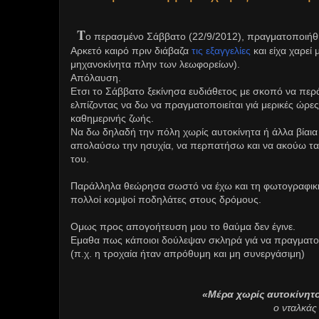
Τ
ο περασμένο Σάββατο (22/9/2012), πραγματοποιήθ
Αρκετό καιρό πριν διάβαζα
τις εξαγγελίες
και είχα χαρεί
μηχανοκίνητα πλην των λεωφορείων).
Απόλαυση.
Ετσι το Σάββατο ξεκίνησα ευδιάθετος με σκοπό να περ
ελπίζοντας να δω να πραγματοποιείται γιά μερικές ώρες
καθημερινής ζωής.
Να δω δηλαδή την πόλη χωρίς αυτοκίνητα ή άλλα βίαια 
απολαύσω την ησυχία, να περπατήσω και να ακούω τα 
του.
Παράλληλα θεώρησα σωστό να έχω και τη φωτογραφική 
πολλοί κομψοί ποδηλάτες στους δρόμους.
Ομως προς απογοήτευση μου το θαύμα δεν έγινε.
Εμαθα πως κάποιοι δούλεψαν σκληρά γιά να πραγματο
(π.χ. η τροχαία ήταν απρόθυμη και μη συνεργάσιμη)
«Μέρα χωρίς αυτοκίνητο
ο νταλκάς