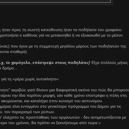
 ήταν προς τη σωστή κατεύθυνση ήταν τα ποδήλατα του γραφείου
ποιήσει ο καθένας γιά να μετακινηθεί ή να εξοικειωθεί με το μέσον.
γώνας) που έγινε με τη συμμετοχή μεγάλου μέρους των ποδηλατών της
ονται σταθερά).
ι.χ. το χαμόγελο, επέστρεψε στους ποδηλάτες!
Είχα πολλούς μήνες
 δρόμο...
γιά τη «μέρα χωρίς αυτοκίνητο»:
ίνητο" ακριβώς γιατί δίνουν μια διαφορετική εικόνα του πώς θα μπορού
αίρνει την ίδια περίπου μορφή, εάν κάθε χρόνο επιστρέφει η πόλη στη
 ακυρώνεται, και καταλήγει στον κυνισμό του αστυνόμου.
έρας είνα ενταγμένο στο γενικότερο πρόγραμμα του Δήμου για τις
ν, τον περιορισμό των ρύπων.
' ελάχιστο τις προσπάθειες των οργανωτών - δεν αντιμετωπίζονται με
λύτερο του χρόνου, θα πρέπει να ξεκινήσουμε από τώρα.»