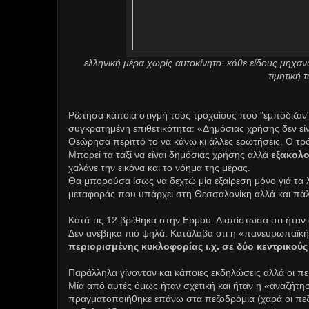
ελληνική μέρα χωρίς αυτοκίνητο: κάθε είδους μηχαν
τιμητική 
Ρώτησα κάποια στιγμή τους τροχαίους που "εμπόδιζαν"
συγκρατημένη επιθετικότητα: «Δημόσιας χρήσης δεν είν
Θεώρησα περιττό το να κάνω κι άλλες ερωτήσεις. Ο τρ
Μπορεί τα ταξί να είναι δημόσιας χρήσης αλλά
εξακολο
χαλάνε την εικόνα και το νόημα της μέρας.
Θα μπορούσα ίσως να δεχτώ μία εξαίρεση μόνο γιά τα λ
μεταφοράς που υπάρχει στη Θεσσαλονίκη αλλά και πάλι
Κατά τις 12 βρέθηκα στην Ερμού. Διαπίστωσα οτι ήταν α
Δεν ανέβηκα πιό ψηλά. Κατάλαβα οτι η «πανευρωπαϊκ
περιορισμένης κυκλοφορίας ι.χ. σε δύο κεντρικού
Παράλληλα γίνονταν και κάποιες εκδηλώσεις αλλά οι πε
Μία από αυτές όμως ήταν σχετική και ήταν η «αναζήτ
πραγματοποιήθηκε επάνω στα πεζοδρόμια (χαρά οι πεζο