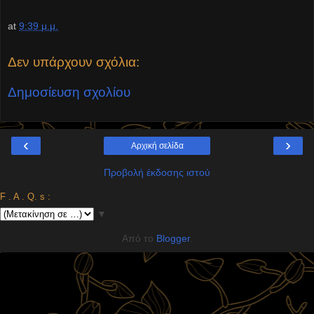
at
9:39 μ.μ.
Δεν υπάρχουν σχόλια:
Δημοσίευση σχολίου
‹
›
Αρχική σελίδα
Προβολή έκδοσης ιστού
F . A . Q. s :
▼
Από το
Blogger
.