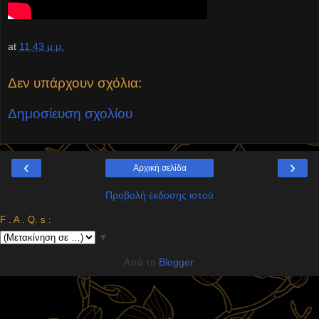
at
11:43 μ.μ.
Δεν υπάρχουν σχόλια:
Δημοσίευση σχολίου
‹
›
Αρχική σελίδα
Προβολή έκδοσης ιστού
F . A . Q. s :
▼
Από το
Blogger
.