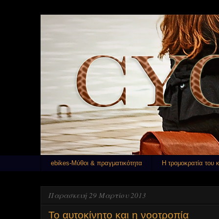
ebikes-Μύθοι & πραγματικότητα
Η τρομοκρατία του 
Παρασκευή 29 Μαρτίου 2013
Το αυτοκίνητο και η νοοτροπία