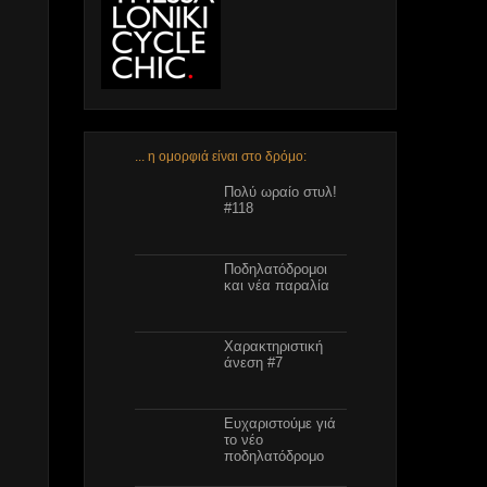
... η ομορφιά είναι στο δρόμο:
Πολύ ωραίο στυλ!
#113
Πολύ ωραίο στυλ!
#118
Ποδηλατόδρομοι
και νέα παραλία
Χαρακτηριστική
άνεση #7