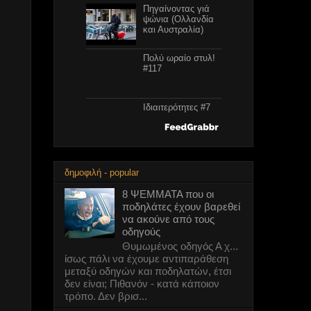
Ευχαριστούμε γιά
το νέο
ποδηλατόδρομο
Πηγαίνοντας γιά
ψώνια (Ολλανδία
και Αυστραλία)
Πολύ ωραίο στυλ!
#117
Ιδιαιτερότητες #7
δημοφιλή - popular
8 ΨΕΜΜΑΤΑ που οι
ποδηλάτες έχουν βαρεθεί
Πολύ ωραίο στυλ!
#116
να ακούνε από τους
οδηγούς
Θυμωμένος οδηγός Α χ...
8 ΨΕΜΜΑΤΑ που
ίσως πάλι να έχουμε αντιπαράθεση
οι ποδηλάτες
μεταξύ οδηγών και ποδηλατών, έτσι
έχουν βαρεθεί να
δεν είναι; Πιθανόν - κατά κάποιον
ακούνε από τους
τρόπο. Δεν βρισ...
οδηγούς