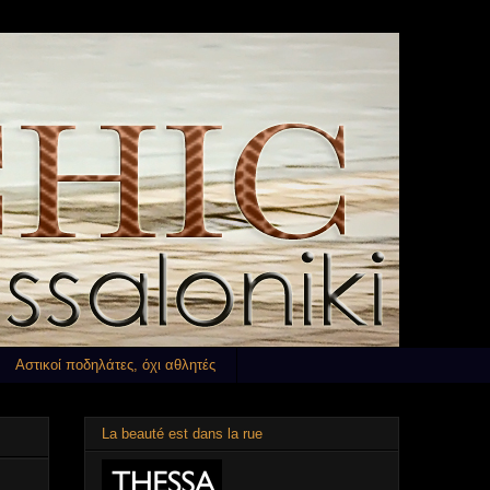
Αστικοί ποδηλάτες, όχι αθλητές
La beauté est dans la rue