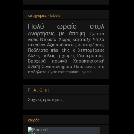
κατηγορίες - labels
Πολύ ωραίο στυλ
Αναρτήσεις με άποψη
Σχετικά
video
Ντουέτα
Χωρίς κατάταξη
Ψηλά
τακούνια
Αξιοπρόσεκτες λεπτομέρειες
Ποδήλατα très chic κ λεπτομέρειες
Αλλες πόλεις ή χώρες
Ιδιαιτερότητες
Βροχερά πρωινά
Χαρακτηριστική
άνεση
Συναπαντήματα
Ποτέ μόνος στο
ποδήλατο
Cycle chic republic μηνιαίο
F . A . Q. s :
Συχνές ερωτήσεις
καιρός