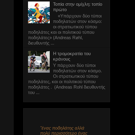
6 πόλεις που
Τοπία στην ομίχλη: τοπίο
κατάργησαν τη
πρώτο
στάθμευση στο
δρόμο
«Υπάρχουν δύο τύποι
ποδηλατών στον κόσμο:
6 πόλεις που
οι στρατιωτικού τύπου
κατάργησαν τη
ποδηλάτες και οι πολιτικού τύπου
στάθμευση στο
δρόμο
ποδηλάτες» (Andreas Røhl,
διευθυντής ...
Φούιτ!
Πολύ ωραίο στυλ!
Η τρομοκρατία του
#115 (στα χιόνια!)
κράνους
Υ πάρχουν δύο τύποι
ποδηλατών στον κόσμο.
Πόλεις χωρίς
Οι στρατιωτικού τύπου
αυτοκίνητα - 7
ποδηλάτες, και οι πολιτικού τύπου
μύθοι
ποδηλάτες . (Andreas Rohl διευθυντής
καταρρίπτονται
του ...
Πολύ ωραίο στυλ!
#114
Δοκιμαστικό
κατέβασμα του
ποδηλατόδρομου
"ένας ποδηλάτης αλλά
στο οδόστρωμα.
πολύ περισσότερο ένας