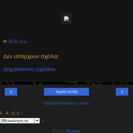
at
10:42 π.μ.
Δεν υπάρχουν σχόλια:
Δημοσίευση σχολίου
‹
›
Αρχική σελίδα
Προβολή έκδοσης ιστού
F . A . Q. s :
▼
Από το
Blogger
.