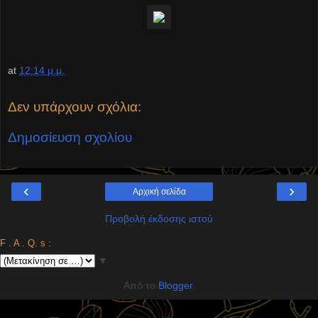
at
12:14 μ.μ.
Δεν υπάρχουν σχόλια:
Δημοσίευση σχολίου
‹
›
Αρχική σελίδα
Προβολή έκδοσης ιστού
F . A . Q. s :
▼
Από το
Blogger
.