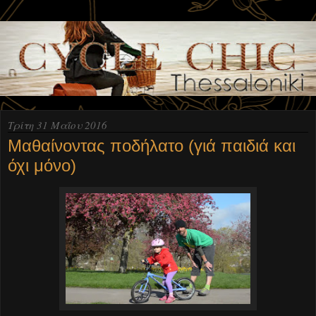
Τρίτη 31 Μαΐου 2016
Μαθαίνοντας ποδήλατο (γιά παιδιά και
όχι μόνο)